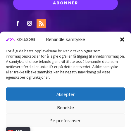
ABONNÉR
Behandle samtykke
For å gi de beste opplevelsene bruker vi teknologier som
informasjonskapsler for å lagre og/eller få tilgang til enhetsinformasjon.
Å samtykke til disse teknologiene vil tillate oss å behandle data som
nettleseratferd eller unike ID-er på dette nettstedet. Å ikke samtykke
eller trekke tilbake samtykke kan ha negativ innvirkning på visse
egenskaper og funksjoner.
Aksepter
Benekte
Nettsiden er utviklet av Kim André Aasgaard. Trenger
Se preferanser
du en nettside for privat eller bedrift?
Kontakt meg gjerne for en uforpliktende prat...