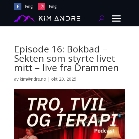
Følg
Følg
Episode 16: Bokbad –
Sekten som styrte livet
mitt – live fra Drammen
av
kim@ndre.no
|
okt 20, 2025