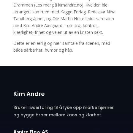
Drammen (Les mer på kimandre.no). Kvelden ble
arrangert sammen med Kagge Forlag. Redaktør Nina
Tandberg åpnet, og Ole Martin Holte ledet samtalen
med Kim André Aasgaard – om tro, kontroll,
kjærlighet, frihet og veien ut av en kristen sekt.
Dette er en ærlig og nær samtale fra scenen, med
både sårbarhet, humor og håp.
Kim Andre
Bruker livserfaring til å lyse opp mørke hjørner
og bygge broer mellom kaos og klarhet.
Aspire Flow AS