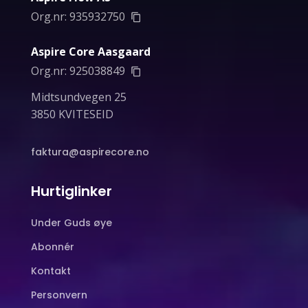
Org.nr:
935932750
Aspire Core Aasgaard
Org.nr:
925038849
Midtsundvegen 25
3850 KVITESEID
faktura@aspirecore.no
Hurtiglinker
Under Guds øye
Abonnér
Kontakt
Personvern