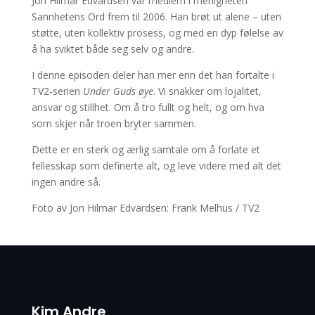
Jon Hilmar Edvardsen var medlem i menigheten
Sannhetens Ord frem til 2006. Han brøt ut alene – uten
støtte, uten kollektiv prosess, og med en dyp følelse av
å ha sviktet både seg selv og andre.
I denne episoden deler han mer enn det han fortalte i
TV2-serien
Under Guds øye
. Vi snakker om lojalitet,
ansvar og stillhet. Om å tro fullt og helt, og om hva
som skjer når troen bryter sammen.
Dette er en sterk og ærlig samtale om å forlate et
fellesskap som definerte alt, og leve videre med alt det
ingen andre så.
Foto av Jon Hilmar Edvardsen: Frank Melhus / TV2
Kim Andre