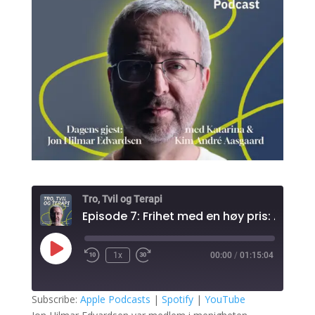
Tro, Tvil og Terapi
Play
1x
00:00
/
01:15:04
Episode
Subscribe:
Apple Podcasts
|
Spotify
|
YouTube